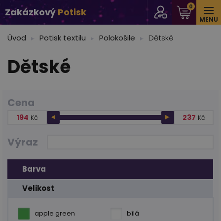
0
Zakázkový
Potisk
MENU
Úvod
Potisk textilu
Polokošile
Dětské
Dětské
Cena
194
237
Kč
Kč
Výraz
Barva
Velikost
apple green
bílá