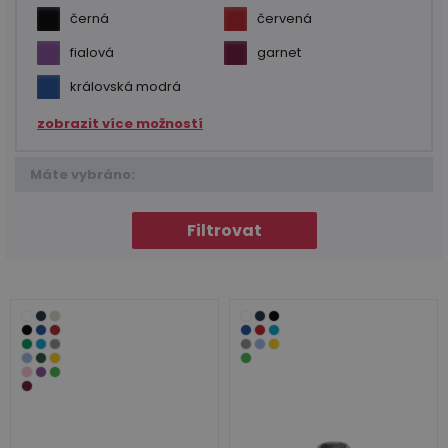
černá
červená
fialová
garnet
královská modrá
zobrazit více možností
Máte vybráno:
Filtrovat