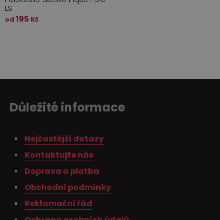
LS
195
od
Kč
Důležité informace
Nejčastější dotazy
Kontaktujte nás
Doprava a platba
Obchodní podmínky
Reklamační řád
Ochrana osobních údajů