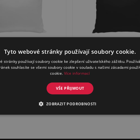
Tyto webové stránky používají soubory cookie.
é stránky používají soubory cookie ke zlepšení uživatelského zážitku. Použív
ránek souhlasíte se všemi soubory cookie v souladu s našimi zásadami použí
cookie.
Více informací
Polštář černý
od
399
Kč
VŠE PŘIJMOUT
200
od
Kč
ZOBRAZIT PODROBNOSTI