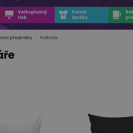
Velkoplošný
Potisk
Re
tisk
textilu
př
amní předměty
Polštáře
áře