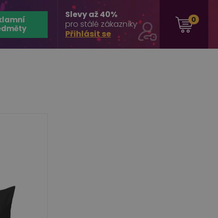
Slevy až 40%
klamní
0
pro stálé zákazníky
edměty
Přihlásit se