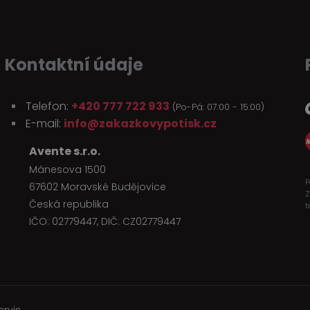
Kontaktní údaje
Telefon:
+420 777 722 933
(Po-Pá: 07:00 - 15:00)
E-mail:
info@zakazkovypotisk.cz
Avente s.r.o.
Mánesova 1500
P
67602 Moravské Budějovice
Z
Česká republika
t
IČO: 02779447, DIČ: CZ02779447