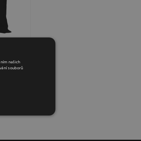
áním našich
vání souborů
od
399
Kč
200
od
Kč