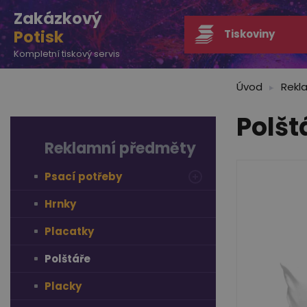
Zakázkový
Potisk
Tiskoviny
Kompletní tiskový servis
Úvod
Rekl
Polšt
Reklamní předměty
Psací potřeby
Hrnky
Placatky
Polštáře
Placky