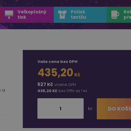
Velkoplošný
Potisk
Re
tisk
textilu
př
Vaše cena bez DPH
435,20
Kč
527 Kč
včetně DPH
é a
435,20 Kč
bez DPH za 1 ks
ks