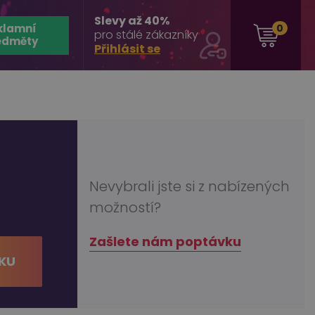
Slevy až 40%
klamní
0
pro stálé zákazníky
edměty
Přihlásit se
Nevybrali jste si z nabízených
možností?
Zašlete nám poptávku