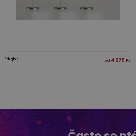
Vlajka
4 278
od
Kč
Často se pt