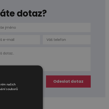
áte dotaz?
áním našich
vání souborů