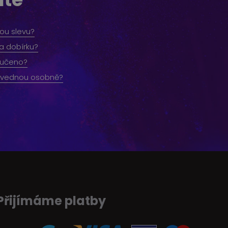
ou slevu?
na dobírku?
ručeno?
yzvednou osobně?
Přijímáme platby