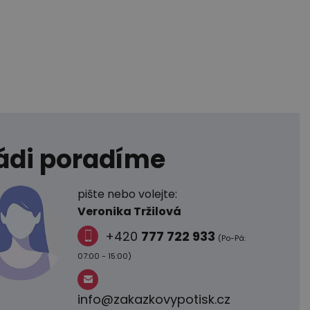
ádi poradíme
pište nebo volejte:
Veronika Tržilová
+420
777 722 933
(Po-Pá:
07:00 - 15:00)
info@zakazkovypotisk.cz