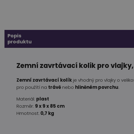
Popis
produktu
Zemní zavrtávací kolík pro vlajky,
Zemní zavrtávací kolík
je vhodný pro vlajky o velik
pro použítí na
trávě
nebo
hliněném povrchu
.
Materiál:
plast
Rozměr:
9 x 9 x 85 cm
Hmotnost:
0,7 kg