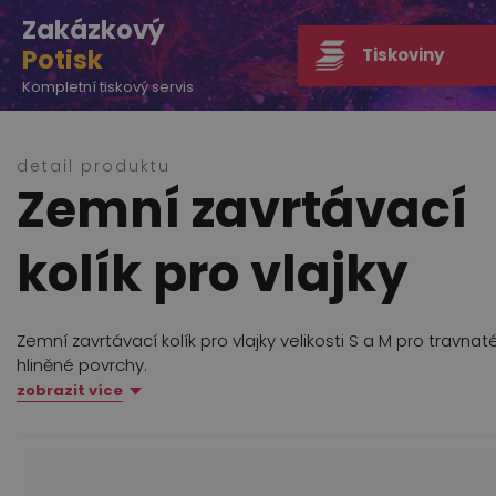
Zakázkový
Potisk
Tiskoviny
Kompletní tiskový servis
detail produktu
Zemní zavrtávací
kolík pro vlajky
Zemní zavrtávací kolík pro vlajky velikosti S a M pro travnat
hliněné povrchy.
zobrazit více